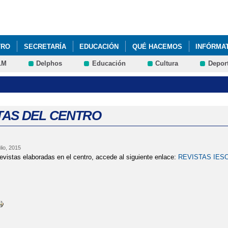
Pasar al
contenido
principal
TRO
SECRETARÍA
EDUCACIÓN
QUÉ HACEMOS
INFÓRMA
LM
Delphos
Educación
Cultura
Depor
TAS DEL CENTRO
lio, 2015
revistas elaboradas en el centro, accede al siguiente enlace:
REVISTAS IES