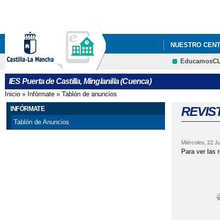
NUESTRO CEN
EducamosC
IES Puerta de Castilla, Minglanilla (Cuenca)
Inicio
»
Infórmate
»
Tablón de anuncios
Se encuentra usted aquí
REVIS
INFÓRMATE
Tablón de Anuncios
Miércoles, 22 Ju
Para ver las 