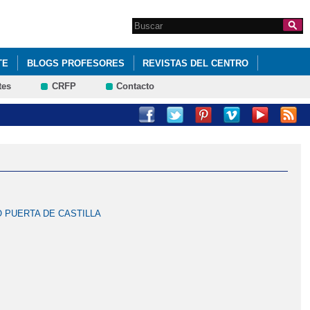
Search this site
Formulario de
búsqueda
TE
BLOGS PROFESORES
REVISTAS DEL CENTRO
tes
CRFP
Contacto
O PUERTA DE CASTILLA